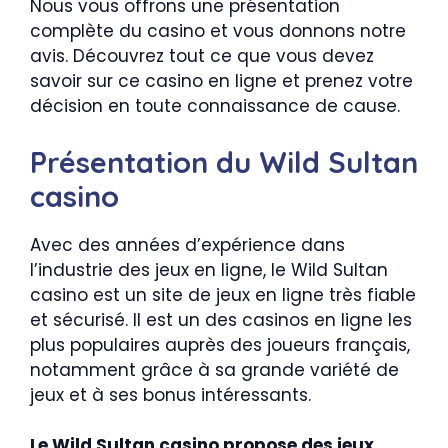
Nous vous offrons une présentation
complète du casino et vous donnons notre
avis. Découvrez tout ce que vous devez
savoir sur ce casino en ligne et prenez votre
décision en toute connaissance de cause.
Présentation du Wild Sultan
casino
Avec des années d’expérience dans
l’industrie des jeux en ligne, le Wild Sultan
casino est un site de jeux en ligne très fiable
et sécurisé. Il est un des casinos en ligne les
plus populaires auprès des joueurs français,
notamment grâce à sa grande variété de
jeux et à ses bonus intéressants.
Le Wild Sultan casino propose des jeux