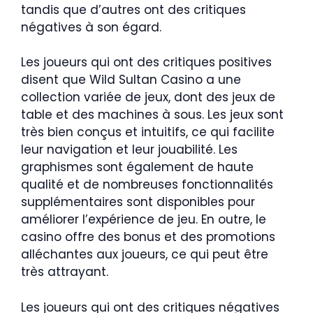
tandis que d’autres ont des critiques
négatives à son égard.
Les joueurs qui ont des critiques positives
disent que Wild Sultan Casino a une
collection variée de jeux, dont des jeux de
table et des machines à sous. Les jeux sont
très bien conçus et intuitifs, ce qui facilite
leur navigation et leur jouabilité. Les
graphismes sont également de haute
qualité et de nombreuses fonctionnalités
supplémentaires sont disponibles pour
améliorer l’expérience de jeu. En outre, le
casino offre des bonus et des promotions
alléchantes aux joueurs, ce qui peut être
très attrayant.
Les joueurs qui ont des critiques négatives