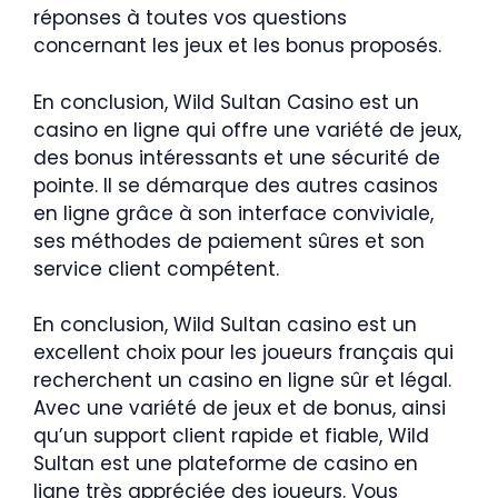
réponses à toutes vos questions
concernant les jeux et les bonus proposés.
En conclusion, Wild Sultan Casino est un
casino en ligne qui offre une variété de jeux,
des bonus intéressants et une sécurité de
pointe. Il se démarque des autres casinos
en ligne grâce à son interface conviviale,
ses méthodes de paiement sûres et son
service client compétent.
En conclusion, Wild Sultan casino est un
excellent choix pour les joueurs français qui
recherchent un casino en ligne sûr et légal.
Avec une variété de jeux et de bonus, ainsi
qu’un support client rapide et fiable, Wild
Sultan est une plateforme de casino en
ligne très appréciée des joueurs. Vous