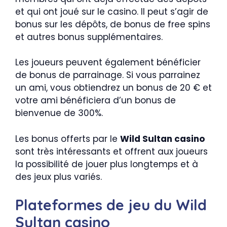
et qui ont joué sur le casino. Il peut s’agir de
bonus sur les dépôts, de bonus de free spins
et autres bonus supplémentaires.
Les joueurs peuvent également bénéficier
de bonus de parrainage. Si vous parrainez
un ami, vous obtiendrez un bonus de 20 € et
votre ami bénéficiera d’un bonus de
bienvenue de 300%.
Les bonus offerts par le
Wild Sultan casino
sont très intéressants et offrent aux joueurs
la possibilité de jouer plus longtemps et à
des jeux plus variés.
Plateformes de jeu du Wild
Sultan casino