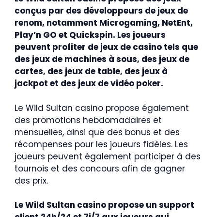
conçus par des développeurs de jeux de
renom, notamment Microgaming, NetEnt,
Play’n GO et Quickspin. Les joueurs
peuvent profiter de jeux de casino tels que
des jeux de machines à sous, des jeux de
cartes, des jeux de table, des jeux à
jackpot et des jeux de vidéo poker.
Le Wild Sultan casino propose également
des promotions hebdomadaires et
mensuelles, ainsi que des bonus et des
récompenses pour les joueurs fidèles. Les
joueurs peuvent également participer à des
tournois et des concours afin de gagner
des prix.
Le Wild Sultan casino propose un support