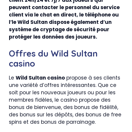
client 24h/24 et 7j/7 aux joueurs qui
peuvent contacter le personnel du service
client via le chat en direct, le téléphone ou
l’le Wild Sultan dispose également d’un
système de cryptage de sécurité pour
protéger les données des joueurs.
Offres du Wild Sultan
casino
Le
Wild Sultan casino
propose à ses clients
une variété d’offres intéressantes. Que ce
soit pour les nouveaux joueurs ou pour les
membres fidèles, le casino propose des
bonus de bienvenue, des bonus de fidélité,
des bonus sur les dépôts, des bonus de free
spins et des bonus de parrainage.