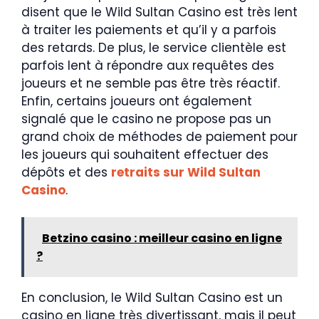
disent que le Wild Sultan Casino est très lent
à traiter les paiements et qu’il y a parfois
des retards. De plus, le service clientèle est
parfois lent à répondre aux requêtes des
joueurs et ne semble pas être très réactif.
Enfin, certains joueurs ont également
signalé que le casino ne propose pas un
grand choix de méthodes de paiement pour
les joueurs qui souhaitent effectuer des
dépôts et des
retraits sur Wild Sultan
Casino
.
Betzino casino : meilleur casino en ligne
?
En conclusion, le Wild Sultan Casino est un
casino en ligne très divertissant, mais il peut