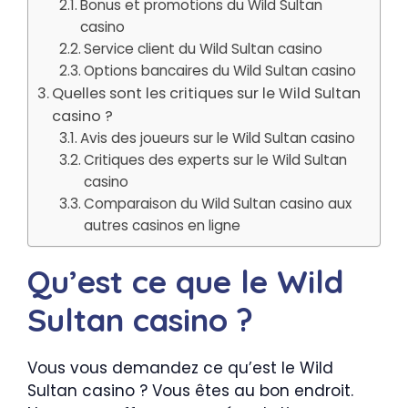
Bonus et promotions du Wild Sultan
casino
Service client du Wild Sultan casino
Options bancaires du Wild Sultan casino
Quelles sont les critiques sur le Wild Sultan
casino ?
Avis des joueurs sur le Wild Sultan casino
Critiques des experts sur le Wild Sultan
casino
Comparaison du Wild Sultan casino aux
autres casinos en ligne
Qu’est ce que le Wild
Sultan casino ?
Vous vous demandez ce qu’est le Wild
Sultan casino ? Vous êtes au bon endroit.