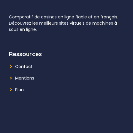
Comparatif de casinos en ligne fiable et en français.
Découvrez les meilleurs sites virtuels de machines à
sous en ligne.
Ressources
Contact
Mentions
Plan