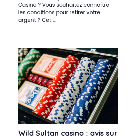
Casino ? Vous souhaitez connaître
les conditions pour retirer votre
argent ? Cet ...
Wild Sultan casino : avis sur