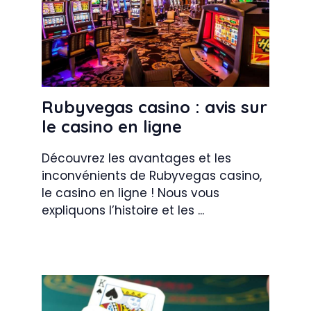
Rubyvegas casino : avis sur
le casino en ligne
Découvrez les avantages et les
inconvénients de Rubyvegas casino,
le casino en ligne ! Nous vous
expliquons l’histoire et les ...