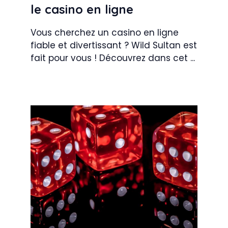
le casino en ligne
Vous cherchez un casino en ligne
fiable et divertissant ? Wild Sultan est
fait pour vous ! Découvrez dans cet ...