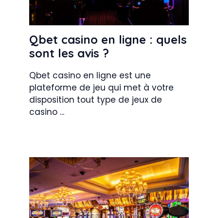
Qbet casino en ligne : quels
sont les avis ?
Qbet casino en ligne est une
plateforme de jeu qui met à votre
disposition tout type de jeux de
casino ...