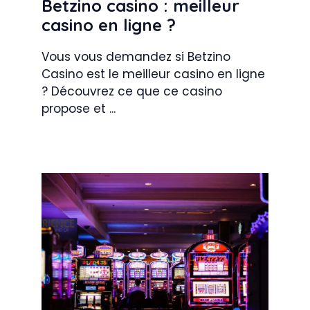
Betzino casino : meilleur
casino en ligne ?
Vous vous demandez si Betzino
Casino est le meilleur casino en ligne
? Découvrez ce que ce casino
propose et ...